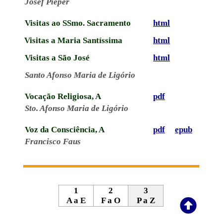
Josef Pieper
Visitas ao SSmo. Sacramento
html
Visitas a Maria Santíssima
html
Visitas a São José
html
Santo Afonso Maria de Ligório
Vocação Religiosa, A
pdf
Sto. Afonso Maria de Ligório
Voz da Consciência, A
pdf
epub
Francisco Faus
1
2
3
A a E
F a O
P a Z
2