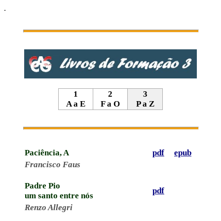
.
1
2
3
A a E
F a O
P a Z
Paciência, A
pdf
epub
Francisco Faus
Padre Pio
pdf
um santo entre nós
Renzo Allegri