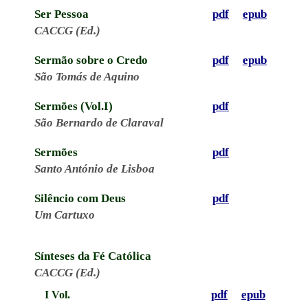
Ser Pessoa
pdf
epub
CACCG (Ed.)
Sermão sobre o Credo
pdf
epub
São Tomás de Aquino
Sermões (Vol.I)
pdf
São Bernardo de Claraval
Sermões
pdf
Santo António de Lisboa
Silêncio com Deus
pdf
Um Cartuxo
Sínteses da Fé Católica
CACCG (Ed.)
pdf
epub
I Vol.