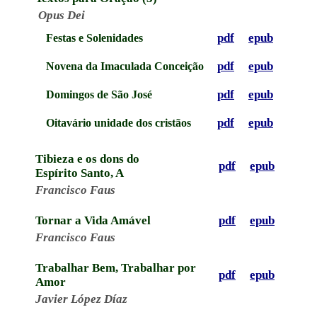
Opus Dei
pdf
epub
Festas e Solenidades
pdf
epub
Novena da Imaculada Conceição
pdf
epub
Domingos de São José
pdf
epub
Oitavário unidade dos cristãos
Tibieza e os dons do
pdf
epub
Espírito Santo, A
Francisco Faus
Tornar a Vida Amável
pdf
epub
Francisco Faus
Trabalhar Bem, Trabalhar por
pdf
epub
Amor
Javier López Díaz