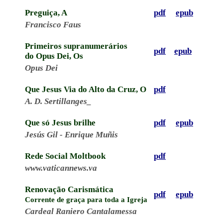
Preguiça, A
pdf
epub
Francisco Faus
Primeiros supranumerários
pdf
epub
do Opus Dei, Os
Opus Dei
Que Jesus Via do Alto da Cruz, O
pdf
A. D. Sertillanges_
Que só Jesus brilhe
pdf
epub
Jesús Gil - Enrique Muñis
Rede Social Moltbook
pdf
www.vaticannews.va
Renovação Carismática
pdf
epub
Corrente de graça para toda a Igreja
Cardeal Raniero Cantalamessa