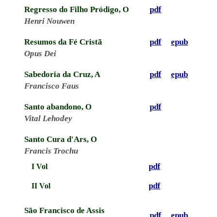
Regresso do Filho Pródigo, O
pdf
Henri Nouwen
Resumos da Fé Cristã
pdf
epub
Opus Dei
Sabedoria da Cruz, A
pdf
epub
Francisco Faus
Santo abandono, O
pdf
Vital Lehodey
Santo Cura d'Ars, O
Francis Trochu
pdf
I Vol
pdf
II Vol
São Francisco de Assis
pdf
epub