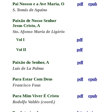
Pai Nossso e a Ave Maria, O
pdf
epub
S. Tomás de Aquino
Paixão de Nosso Senhor
Jesus Cristo, A
Sto. Afonso Maria de Ligório
pdf
Vol I
pdf
Vol II
Paixão do Senhor, A
pdf
Luis de La Palma
Para Estar Com Deus
pdf
epub
Francisco Faus
Para Mim Viver É Cristo
pdf
epub
Rodolfo Valdés (coord.)