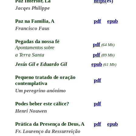
Paz Interior, La
https
(es)
Jacqes Philippe
Paz na Família, A
pdf
epub
Francisco Faus
Pegadas da nossa fé
pdf
(64 Mb)
Apontamentos sobre
a Terra Santa
pdf
(89 Mb)
Jesús Gil e Eduardo Gil
epub
(61 Mb)
Pequeno tratado de oração
pdf
contemplativa
Um peregrino anónimo
Podes beber este cálice?
pdf
Henri Nouwen
Prática da Presença de Deus, A
pdf
epub
Fr. Lourenço da Ressurreição